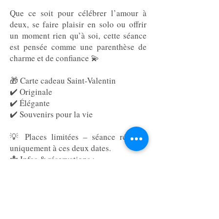
Que ce soit pour célébrer l’amour à
deux, se faire plaisir en solo ou offrir
un moment rien qu’à soi, cette séance
est pensée comme une parenthèse de
charme et de confiance 💫
🎁 Carte cadeau Saint-Valentin
✔️ Originale
✔️ Élégante
✔️ Souvenirs pour la vie
💡 Places limitées – séance réalisée
uniquement à ces deux dates.
📩 Infos & réservations :
📞 06 18 45 17 54
✨ Parce que l’amour mérite de belles
images.
lien de réservation