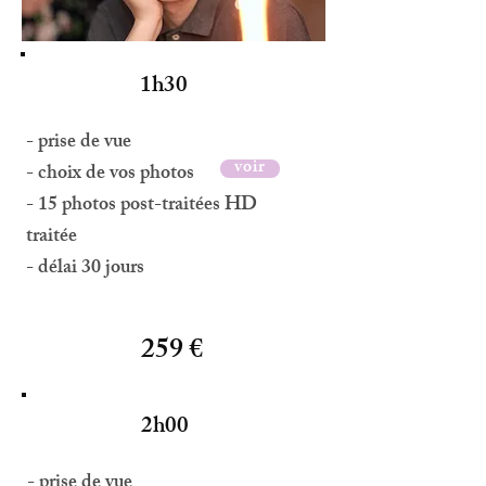
1h30
- prise de vue
voir
- choix de vos photos
- 15 photos post-traitées HD
traitée
- délai 30 jours
259 €
2h00
- prise de vue