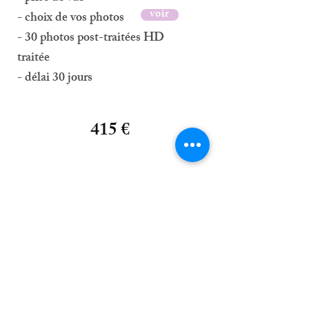
voir
- choix de vos photos
- 30 photos post-traitées HD
traitée
- délai 30 jours
415 €
Formulaire de contact
Pour un maquillage, demandez
les services de