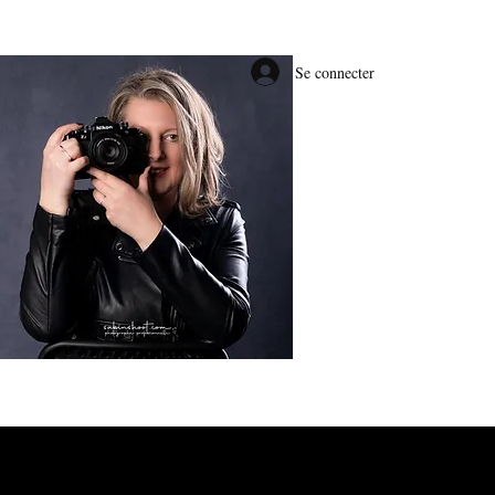
Se connecter
#E0BE66