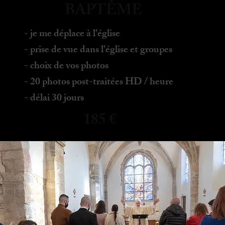
BAPTÊME
- je me déplace à l'église
- prise de vue dans l'église
et groupes
- choix de vos photos
- 20 photos post-traitées HD / heure
- délai 30 jours
185 €