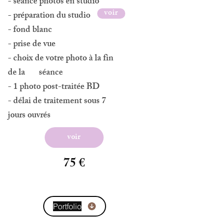
- séance photos en studio
voir
- préparation du studio
- fond blanc
- prise de vue
- choix de votre photo à la fin
de la séance
- 1 photo post-traitée BD
- délai de traitement sous 7
jours ouvrés
voir
75 €
Portfolio