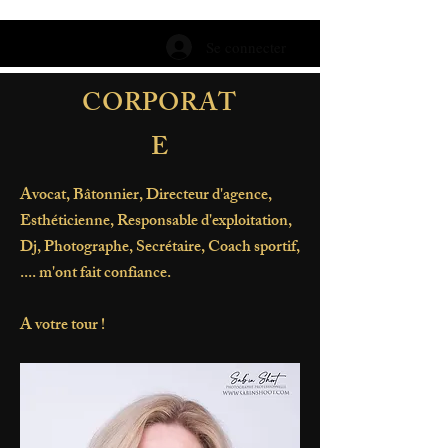
Se connecter
CORPORAT
E
Avocat, Bâtonnier, Directeur d'agence,
Esthéticienne, Responsable d'exploitation,
Dj, Photographe, Secrétaire, Coach sportif,
.... m'ont fait confiance.
A votre tour !