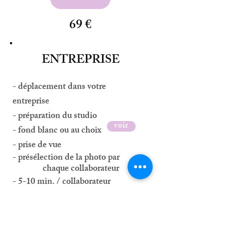
69 €
ENTREPRISE
- déplacement dans votre
entreprise
- préparation du studio
voir
- fond blanc ou au choix
- prise de vue
- présélection de la photo par
chaque collaborateur
- 5-10 min. / collaborateur
- délai de traitement de 30
jours