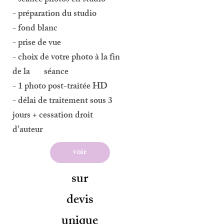
- séance photos en studio
- préparation du studio
- fond blanc
- prise de vue
- choix de votre photo à la fin
de la séance
- 1 photo post-traitée HD
- délai de traitement sous 3
jours + cessation droit
d'auteur
voir
sur
devis
unique