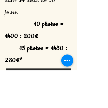
dans un délai de 30
jours.
10 photos =
1h00 : 200€
15 photos = 1h30 :
280€*