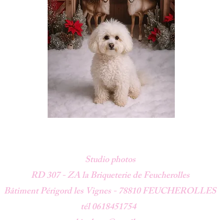
Studio photos
RD 307 - ZA la Briqueterie de Feucherolles
Bâtiment Périgord les Vignes -
78810 FEUCHEROLLES
tél 0618451754