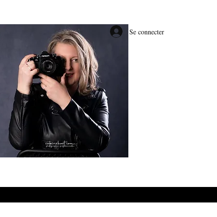
Se connecter
#E0BE66