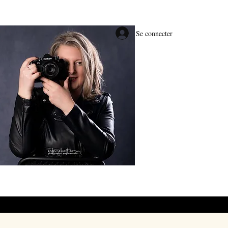
Se connecter
#E0BE66