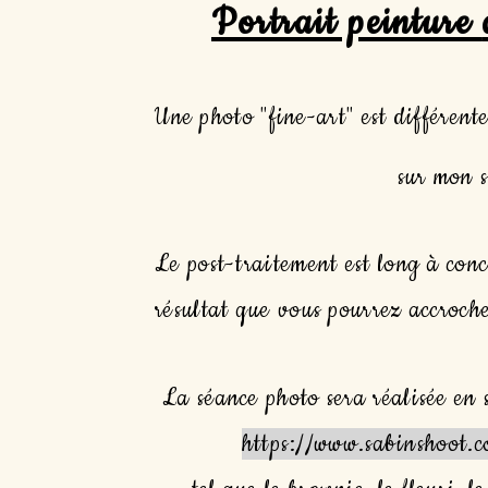
Portrait peinture
Une photo "fine-art" est différente
sur mon s
Le post-traitement est long à con
résultat que vous pourrez accroch
La séance photo sera réalisée en
https://www.sabinshoot.