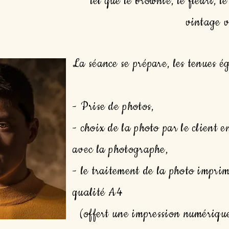
tel que le brownie, le fleuri, l
vintage v
La séance se prépare, les tenues é
- Prise de photos,
- choix de la photo par le client e
avec
la
photographe,
- le traitement de la photo impri
qualité A4
(offert une impression numérique 