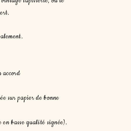
e vintage tapisserie, ou le
ert.
galement.
n accord
mée sur papier de bonne
en basse qualité signée).