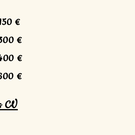
150 €
300 €
400 €
600 €
s CV