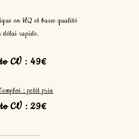
ique en HQ et basse qualité
 délai rapide.
oto CV : 49€
emploi : petit prix
oto CV : 29€