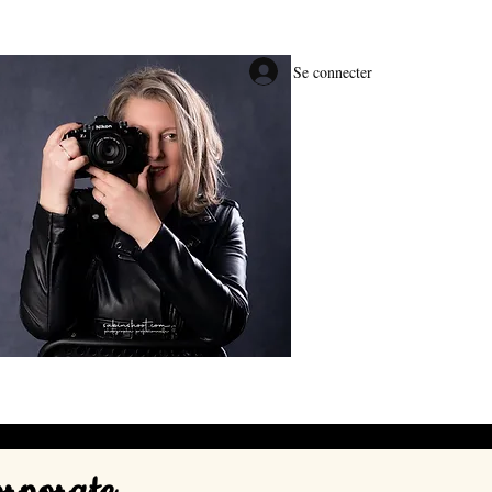
Se connecter
#E0BE66