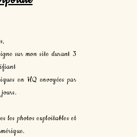
orporate
s,
ligne sur mon site durant 3
ifiant
riques en HQ envoyées par
 jours.
es les photos exploitables et
umérique.